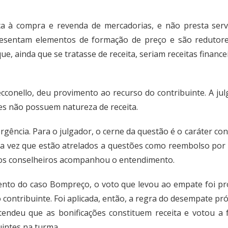
a à compra e revenda de mercadorias, e não presta serv
resentam elementos de formação de preço e são redutor
e, ainda que se tratasse de receita, seriam receitas financei
ecconello, deu provimento ao recurso do contribuinte. A j
es não possuem natureza de receita.
rgência. Para o julgador, o cerne da questão é o caráter co
ma vez que estão atrelados a questões como reembolso por 
 dos conselheiros acompanhou o entendimento.
to do caso Bompreço, o voto que levou ao empate foi prof
 contribuinte. Foi aplicada, então, a regra do desempate pró
ntendeu que as bonificações constituem receita e votou a
intes na turma.