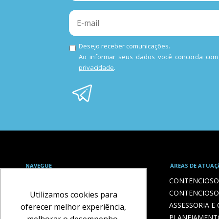
Desejo receber comunicações.
Ao informar seus dados você concorda co
privacidade
.
NAVEGUE
ÁREAS DE ATUAÇ
HOME
CONTENCIOSO 
O ESCRITÓRIO
CONTENCIOSO
Utilizamos cookies para
ADVOGADOS
ASSESSORIA E
oferecer melhor experiência,
LIVROS
PLANEJAMENT