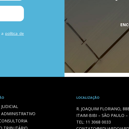
ENC
m a
política de
ÃO
LOCALIZAÇÃO
JUDICIAL
R. JOAQUIM FLORIANO, 88
 ADMINISTRATIVO
ITAIM-BIBI – SÃO PAULO –
 CONSULTORIA
TEL:
11 3068 0033
O TRIBUTÁRIO
CONTATO@EDUARDOJARD