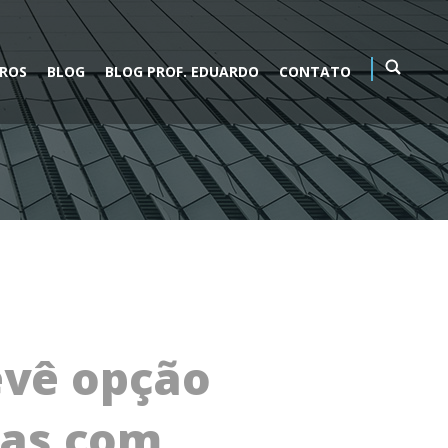
VROS
BLOG
BLOG PROF. EDUARDO
CONTATO
evê opção
sas com