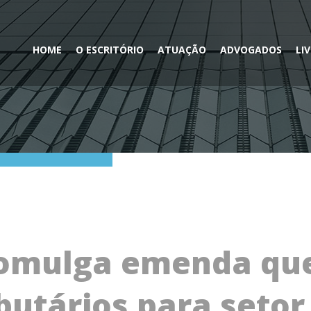
HOME
O ESCRITÓRIO
ATUAÇÃO
ADVOGADOS
LI
omulga emenda que
ibutários para setor