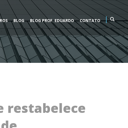
VROS
BLOG
BLOG PROF. EDUARDO
CONTATO
 restabelece
 de