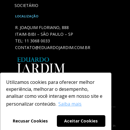
SOCIETÁRIO
LOCALIZAÇÃO
R. JOAQUIM FLORIANO, 888
ITAIM-BIBI – SÃO PAULO – SP
TEL:
11 3068 0033
CONTATO@EDUARDOJARDIM.COM.BR
Utilizamos cookies para oferecer melhor
experiência, melhorar o desempenho,
analisar como você interage em nosso site e
personalizar conteúdo.
Saiba mais
Política de privacidade
Recusar Cookies
Aceitar Cookies
2021 - Eduardo Jardim - Todos Os Direitos Reservados - Desenvolvido Por
In
Company