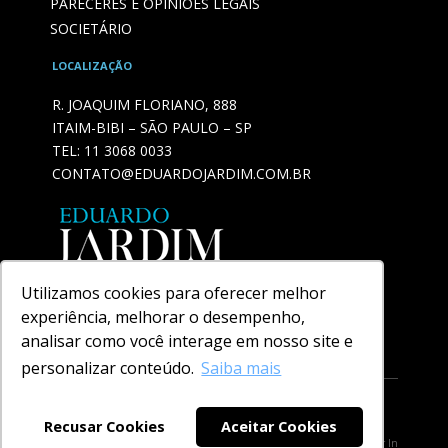
PARECERES E OPINIÕES LEGAIS
SOCIETÁRIO
LOCALIZAÇÃO
R. JOAQUIM FLORIANO, 888
ITAIM-BIBI – SÃO PAULO – SP
TEL:
11 3068 0033
CONTATO@EDUARDOJARDIM.COM.BR
Utilizamos cookies para oferecer melhor
experiência, melhorar o desempenho,
analisar como você interage em nosso site e
personalizar conteúdo.
Saiba mais
Política de privacidade
Recusar Cookies
Aceitar Cookies
2021 - Eduardo Jardim - Todos Os Direitos Reservados - Desenvolvido Por
In