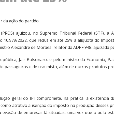
r da ação do partido.
 (PROS) ajuizou, no Supremo Tribunal Federal (STF), a 
 10.979/2022, que reduz em até 25% a alíquota do Imposto
inistro Alexandre de Moraes, relator da ADPF 948, ajuizada 
epública, Jair Bolsonaro, e pelo ministro da Economia, Paul
 de passageiros e de uso misto, além de outros produtos pr
ução geral do IPI compromete, na prática, a existência 
 como atrativo a isenção do imposto na produção desses p
à evasão de empresas lá situadas, uma vez que o polo está