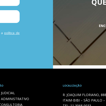
QUE
ENC
m a
política de
ÃO
LOCALIZAÇÃO
JUDICIAL
R. JOAQUIM FLORIANO, 88
 ADMINISTRATIVO
ITAIM-BIBI – SÃO PAULO –
 CONSULTORIA
TEL:
11 3068 0033