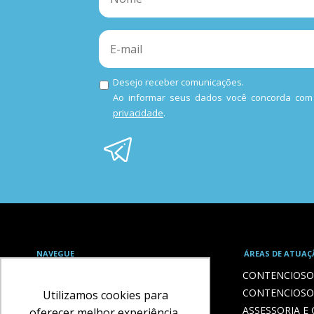
Desejo receber comunicações.
Ao informar seus dados você concorda co
privacidade
.
NAVEGUE
ÁREAS DE ATUAÇ
HOME
CONTENCIOSO 
O ESCRITÓRIO
CONTENCIOSO
Utilizamos cookies para
ADVOGADOS
ASSESSORIA E
oferecer melhor experiência,