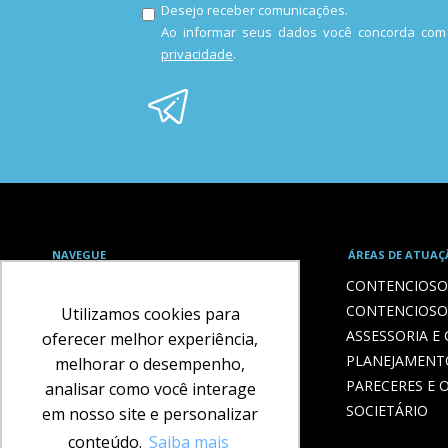
Desejo receber comunicações.
Ao informar seus dados você concorda co
privacidade
.
NAVEGUE
ÁREAS DE ATUAÇ
HOME
CONTENCIOSO 
O ESCRITÓRIO
CONTENCIOSO
Utilizamos cookies para
ADVOGADOS
ASSESSORIA E
oferecer melhor experiência,
LIVROS
PLANEJAMENT
melhorar o desempenho,
BLOG
PARECERES E O
analisar como você interage
BLOG PROF. EDUARDO
SOCIETÁRIO
em nosso site e personalizar
CONTATO
conteúdo.
Saiba mais