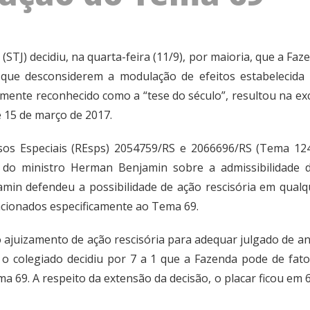
(STJ) decidiu, na quarta-feira (11/9), por maioria, que a Fa
is que desconsiderem a modulação de efeitos estabelecid
ente reconhecido como a “tese do século”, resultou na exc
de 15 de março de 2017.
os Especiais (REsps) 2054759/RS e 2066696/RS (Tema 1245
o do ministro Herman Benjamin sobre a admissibilidade 
min defendeu a possibilidade de ação rescisória em qualqu
lacionados especificamente ao Tema 69.
 o ajuizamento de ação rescisória para adequar julgado de 
 colegiado decidiu por 7 a 1 que a Fazenda pode de fato 
 69. A respeito da extensão da decisão, o placar ficou em 6 