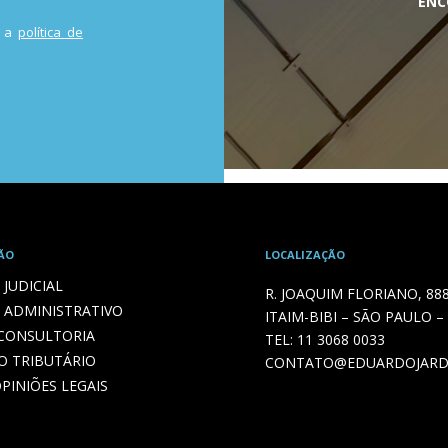
ENC
m a
política de
ÃO
LOCALIZAÇÃO
JUDICIAL
R. JOAQUIM FLORIANO, 88
 ADMINISTRATIVO
ITAIM-BIBI – SÃO PAULO –
 CONSULTORIA
TEL:
11 3068 0033
O TRIBUTÁRIO
CONTATO@EDUARDOJARD
PINIÕES LEGAIS