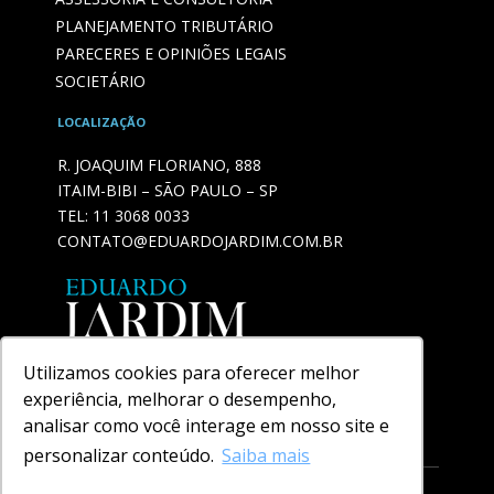
PLANEJAMENTO TRIBUTÁRIO
PARECERES E OPINIÕES LEGAIS
SOCIETÁRIO
LOCALIZAÇÃO
R. JOAQUIM FLORIANO, 888
ITAIM-BIBI – SÃO PAULO – SP
TEL:
11 3068 0033
CONTATO@EDUARDOJARDIM.COM.BR
Utilizamos cookies para oferecer melhor
experiência, melhorar o desempenho,
analisar como você interage em nosso site e
personalizar conteúdo.
Saiba mais