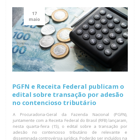
17
maio
PGFN e Receita Federal publicam o
edital sobre transação por adesão
no contencioso tributário
A Procuradoria-Geral da Fazenda Nacional (PGFN),
juntamente com a Receita Federal do Brasil (RFB) lançaram,
nesta quarta-feira (15), o edital sobre a transação por
adesão no contencioso tributário de relevante e
disseminada controvérsia jurídica. Poderão ser incluídos na