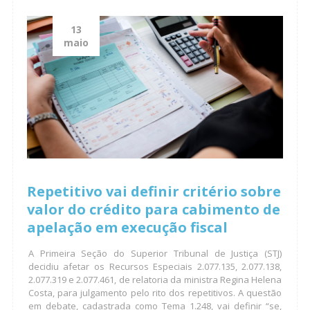
13
maio
Repetitivo vai definir critério sobre
valor do crédito para cabimento de
apelação em execução fiscal
A Primeira Seção do Superior Tribunal de Justiça (STJ)
decidiu afetar os Recursos Especiais 2.077.135, 2.077.138,
2.077.319 e 2.077.461, de relatoria da ministra Regina Helena
Costa, para julgamento pelo rito dos repetitivos. A questão
em debate, cadastrada como Tema 1.248, vai definir “se,