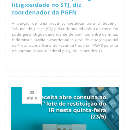
litigiosidade no STJ, diz
coordenador da PGFN
A criação de uma nova competência para o Superior
Tribunal de Justiça (STJ) pela reforma tributária do consumo
pode gerar litigiosidade diante de conflitos entre os entes
federativos, avalia o coordenador-geral de atuação judicial
da Procuradoria-Geral da Fazenda Nacional (PGFN) perante
o Supremo Tribunal Federal (STF), Paulo Mendes. O…
23
maio