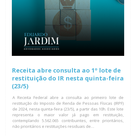
Receita abre consulta ao 1º lote de
restituição do IR nesta quinta-feira
(23/5)
A Receita Federal abre a consulta ao primeiro lote de
restituição do Imposto de Renda de Pessoas Físicas (IRPF)
de 2024, nesta quinta-feira (23/5), a partir das 10h. Este lote
representa o maior valor já pago em restituição,
contemplando 5.562.065 contribuintes, entre prioritários,
não prioritários e restituições residuais de…