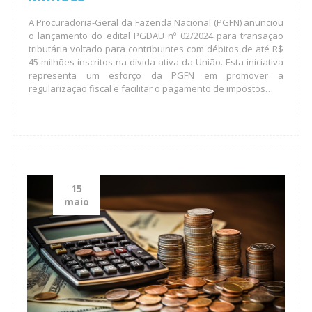
A Procuradoria-Geral da Fazenda Nacional (PGFN) anunciou
o lançamento do edital PGDAU nº 02/2024 para transação
tributária voltado para contribuintes com débitos de até R$
45 milhões inscritos na dívida ativa da União. Esta iniciativa
representa um esforço da PGFN em promover a
regularização fiscal e facilitar o pagamento de impostos…
15
maio