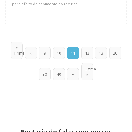
para efeito de cabimento do recurso…
«
Primeira
«
9
10
11
12
13
20
Última
30
40
»
»
Gostaria de falar com nossos