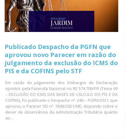
Publicado Despacho da PGFN que
aprovou novo Parecer em razão do
julgamento da exclusão do ICMS do
PIS e da COFINS pelo STF
Em razão do julgamento dos Embargos de Declaração
opostos pela Fazenda Nacional no RE 574.706/PR (Tema 69
– EXCLUSÃO DO ICMS DAS BASES DE CÁLCULO DO PIS E DA
COFINS), foi publicado o Despacho nº. 246 – PGFN/2021, que
aprovou o Parecer SEI nº. 7698/2021/ME, dispondo sobre o
dever de observância da Administração Tributária quanto
ao…