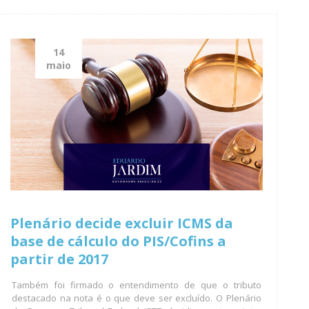
14
maio
Plenário decide excluir ICMS da
base de cálculo do PIS/Cofins a
partir de 2017
Também foi firmado o entendimento de que o tributo
destacado na nota é o que deve ser excluído. O Plenário