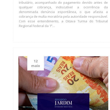
tributário, acompanhado do pagamento devido antes de
qualquer cobrança, indiscutível a ocorrência da
denominada denúncia espontânea, o que afasta a
cobrança de multa moratória pela autoridade responsável.
Com esse entendimento, a Oitava Turma do Tribunal
Regional Federal da 1ª…
12
maio