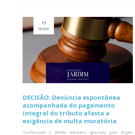
19
maio
DECISÃO: Denúncia espontânea
acompanhada do pagamento
integral do tributo afasta a
exigência de multa moratória
Confessado o débito tributário ignorado pelo Órgão