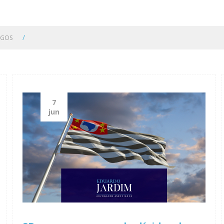
/
IGOS
7
jun