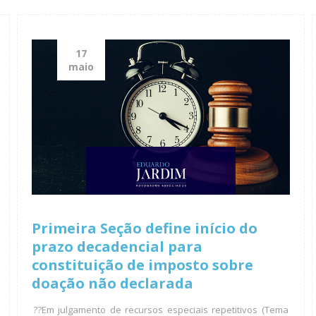
17
maio
Primeira Seção define início do
prazo decadencial para
constituição de imposto sobre
doação não declarada
??Em julgamento de recursos especiais repetitivos (Tema