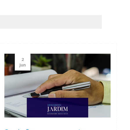
2
jun