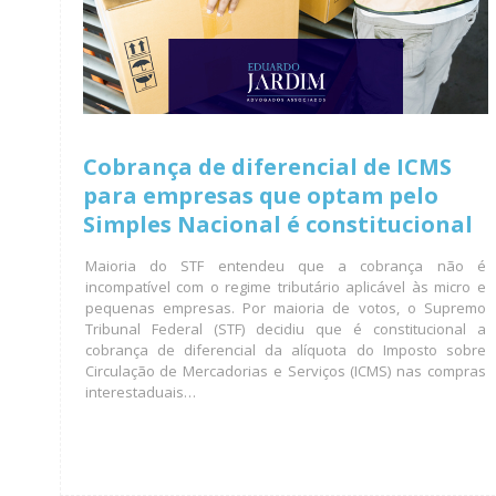
Cobrança de diferencial de ICMS
para empresas que optam pelo
Simples Nacional é constitucional
Maioria do STF entendeu que a cobrança não é
incompatível com o regime tributário aplicável às micro e
pequenas empresas. Por maioria de votos, o Supremo
Tribunal Federal (STF) decidiu que é constitucional a
cobrança de diferencial da alíquota do Imposto sobre
Circulação de Mercadorias e Serviços (ICMS) nas compras
interestaduais…