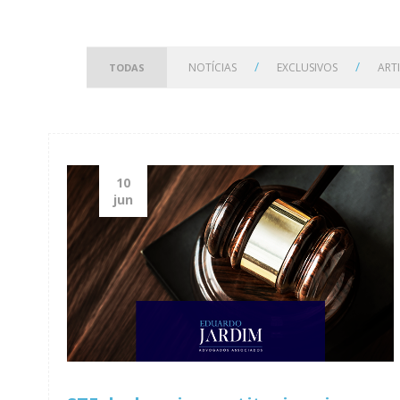
/
/
NOTÍCIAS
EXCLUSIVOS
ART
TODAS
10
jun