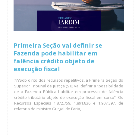
Primeira Seção vai definir se
Fazenda pode habilitar em
falência crédito objeto de
execução fiscal
???Sob o rito dos recursos repetitivos, a Primeira Seção do
Superior Tribunal de Justiça (STJ) vai definir a “possibilidade
de a Fazenda Pública habilitar em processo de falência
crédito tributário objeto de execução fiscal em curso”. Os
Recursos Especiais 1.872.759, 1.891.836 e 1.907.397, de
relatoria do ministro Gurgel de Faria,…